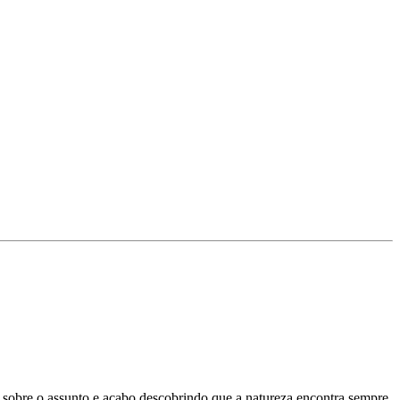
 sobre o assunto e acabo descobrindo que a natureza encontra sempre