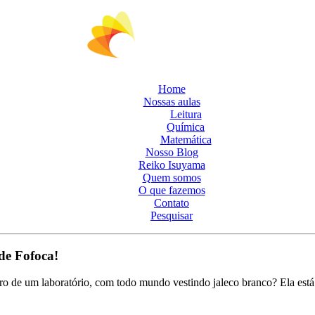
Home
Nossas aulas
Leitura
Química
Matemática
Nosso Blog
Reiko Isuyama
Quem somos
O que fazemos
Contato
Pesquisar
de Fofoca!
ro de um laboratório, com todo mundo vestindo jaleco branco? Ela está