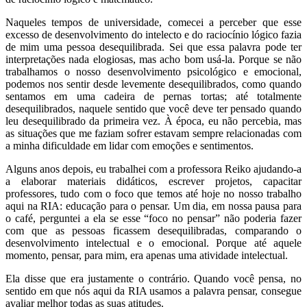
Naqueles tempos de universidade, comecei a perceber que esse
excesso de desenvolvimento do intelecto e do raciocínio lógico fazia
de mim uma pessoa desequilibrada. Sei que essa palavra pode ter
interpretações nada elogiosas, mas acho bom usá-la. Porque se não
trabalhamos o nosso desenvolvimento psicológico e emocional,
podemos nos sentir desde levemente desequilibrados, como quando
sentamos em uma cadeira de pernas tortas; até totalmente
desequilibrados, naquele sentido que você deve ter pensado quando
leu desequilibrado da primeira vez. À época, eu não percebia, mas
as situações que me faziam sofrer estavam sempre relacionadas com
a minha dificuldade em lidar com emoções e sentimentos.
Alguns anos depois, eu trabalhei com a professora Reiko ajudando-a
a elaborar materiais didáticos, escrever projetos, capacitar
professores, tudo com o foco que temos até hoje no nosso trabalho
aqui na RIA: educação para o pensar. Um dia, em nossa pausa para
o café, perguntei a ela se esse “foco no pensar” não poderia fazer
com que as pessoas ficassem desequilibradas, comparando o
desenvolvimento intelectual e o emocional. Porque até aquele
momento, pensar, para mim, era apenas uma atividade intelectual.
Ela disse que era justamente o contrário. Quando você pensa, no
sentido em que nós aqui da RIA usamos a palavra pensar, consegue
avaliar melhor todas as suas atitudes.