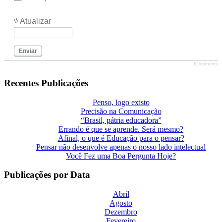
Atualizar
Enviar
JComments
Recentes Publicações
Penso, logo existo
Precisão na Comunicação
“Brasil, pátria educadora”
Errando é que se aprende. Será mesmo?
Afinal, o que é Educação para o pensar?
Pensar não desenvolve apenas o nosso lado intelectual
Você Fez uma Boa Pergunta Hoje?
Publicações por Data
Abril
Agosto
Dezembro
Fevereiro